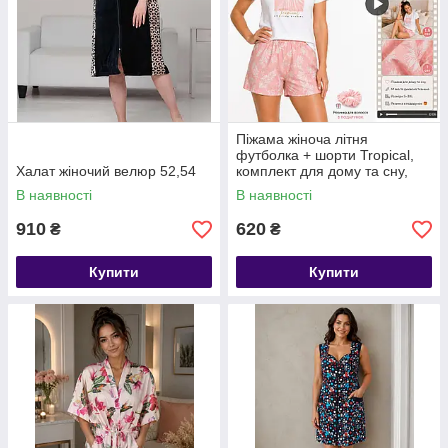
Піжама жіноча літня
футболка + шорти Tropical,
Халат жіночий велюр 52,54
комплект для дому та сну,
розміри S M L XL 2XL 3XL
В наявності
В наявності
910
620
₴
₴
Купити
Купити