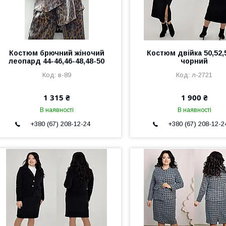
Костюм брючний жіночий
Костюм двійка 50,52,
леопард 44-46,46-48,48-50
чорний
в-89
л-2721
1 315 ₴
1 900 ₴
В наявності
В наявності
+380 (67) 208-12-24
+380 (67) 208-12-2