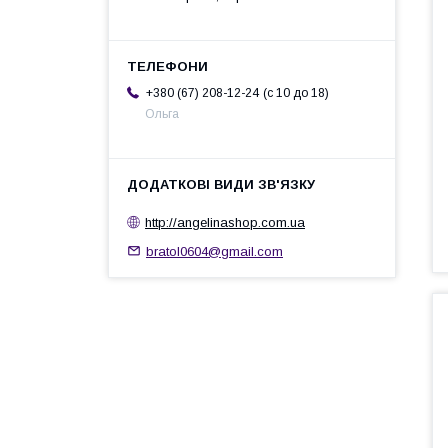
c 10 до 18
+380 (67) 208-12-24
Ольга
http://angelinashop.com.ua
bratol0604@gmail.com