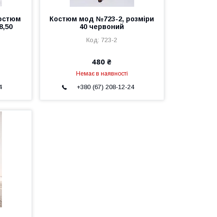
костюм
Костюм мод №723-2, розміри
8,50
40 червоний
723-2
480 ₴
Немає в наявності
4
+380 (67) 208-12-24