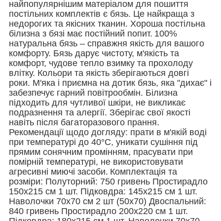
найпопулярнішим матеріалом для пошиття
постільних комплектів є бязь. Це найкраща з
недорогих та якісних тканин. Хороша постільна
білизна з бязі має постійний попит.
100%
натуральна бязь – справжня якість для вашого
комфорту. Бязь дарує чистоту, м'якість та
комфорт, чудове тепло взимку та прохолоду
влітку. Кольори та якість зберігаються довгі
роки. М'яка і приємна на дотик бязь, яка "дихає" і
забезпечує гарний повітрообмін. Білизна
підходить для чутливої ​​шкіри, не викликає
подразнення та алергії. Зберігає свої якості
навіть після багаторазового прання.
Рекомендації щодо догляду: прати в м'якій воді
при температурі до 40°C, уникати сушіння під
прямим сонячним промінням, прасувати при
помірній температурі, не використовувати
агресивні миючі засоби.
Комплектація та
розміри: Полуторний: 750 гривень Простирадло
150х215 см 1 шт. Підковдра: 145х215 см 1 шт.
Наволочки 70х70 см 2 шт (50х70) Двоспальний:
840 гривень Простирадло 200х220 см 1 шт.
Підковдра: 180х215 см 1 шт. Наволочки 70х70