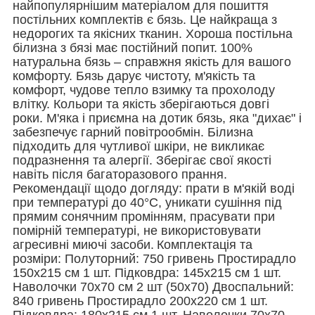
найпопулярнішим матеріалом для пошиття
постільних комплектів є бязь. Це найкраща з
недорогих та якісних тканин. Хороша постільна
білизна з бязі має постійний попит.
100%
натуральна бязь – справжня якість для вашого
комфорту. Бязь дарує чистоту, м'якість та
комфорт, чудове тепло взимку та прохолоду
влітку. Кольори та якість зберігаються довгі
роки. М'яка і приємна на дотик бязь, яка "дихає" і
забезпечує гарний повітрообмін. Білизна
підходить для чутливої ​​шкіри, не викликає
подразнення та алергії. Зберігає свої якості
навіть після багаторазового прання.
Рекомендації щодо догляду: прати в м'якій воді
при температурі до 40°C, уникати сушіння під
прямим сонячним промінням, прасувати при
помірній температурі, не використовувати
агресивні миючі засоби.
Комплектація та
розміри: Полуторний: 750 гривень Простирадло
150х215 см 1 шт. Підковдра: 145х215 см 1 шт.
Наволочки 70х70 см 2 шт (50х70) Двоспальний:
840 гривень Простирадло 200х220 см 1 шт.
Підковдра: 180х215 см 1 шт. Наволочки 70х70