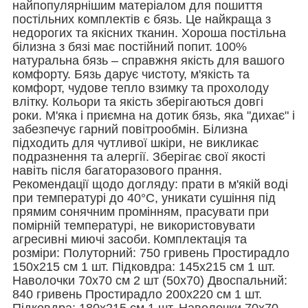
найпопулярнішим матеріалом для пошиття
постільних комплектів є бязь. Це найкраща з
недорогих та якісних тканин. Хороша постільна
білизна з бязі має постійний попит.
100%
натуральна бязь – справжня якість для вашого
комфорту. Бязь дарує чистоту, м'якість та
комфорт, чудове тепло взимку та прохолоду
влітку. Кольори та якість зберігаються довгі
роки. М'яка і приємна на дотик бязь, яка "дихає" і
забезпечує гарний повітрообмін. Білизна
підходить для чутливої ​​шкіри, не викликає
подразнення та алергії. Зберігає свої якості
навіть після багаторазового прання.
Рекомендації щодо догляду: прати в м'якій воді
при температурі до 40°C, уникати сушіння під
прямим сонячним промінням, прасувати при
помірній температурі, не використовувати
агресивні миючі засоби.
Комплектація та
розміри: Полуторний: 750 гривень Простирадло
150х215 см 1 шт. Підковдра: 145х215 см 1 шт.
Наволочки 70х70 см 2 шт (50х70) Двоспальний:
840 гривень Простирадло 200х220 см 1 шт.
Підковдра: 180х215 см 1 шт. Наволочки 70х70