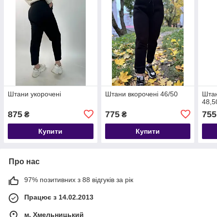
Штани укорочені
Штани вкорочені 46/50
Шта
48,5
875
775
755
₴
₴
Купити
Купити
Про нас
97% позитивних з 88 відгуків за рік
Працює з 14.02.2013
м. Хмельницький