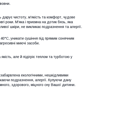
авовни.
 дарує чистоту, м'якість та комфорт, чудове
вгі роки. М'яка і приємна на дотик бязь, яка
ивої ​​шкіри, не викликає подразнення та алергії.
 40°C, уникати сушіння під прямим сонячним
агресивні миючі засоби.
якість, але й підігріє теплом та турботою у
, забарвлена ​​екологічними, нешкідливими
икаючи подразнення, алергії. Купуючи дану
много, здорового, міцного сну Вашої дитини.