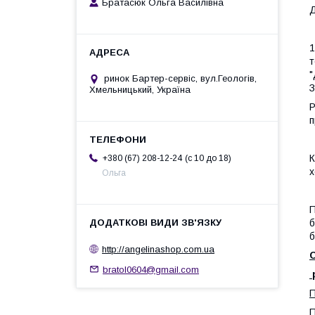
Братасюк Ольга Василівна
Д
1
т
"
ринок Бартер-сервіс, вул.Геологів,
З
Хмельницький, Україна
Р
п
К
c 10 до 18
+380 (67) 208-12-24
х
Ольга
П
б
б
http://angelinashop.com.ua
bratol0604@gmail.com
П