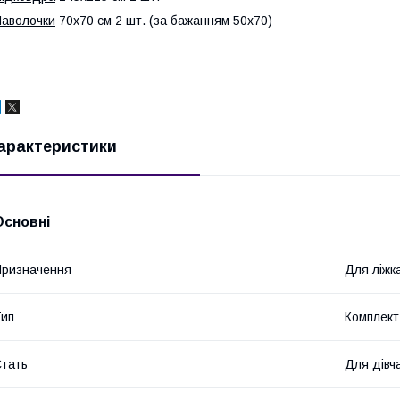
аволочки
70х70 см 2 шт. (за бажанням 50х70)
арактеристики
Основні
ризначення
Для ліжк
ип
Комплект
тать
Для дівч