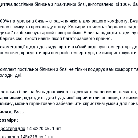
итяча постільна білизна з практичної бязі, виготовленої зі 100% б
00% натуральна бязь – справжня якість для вашого комфорту. Бязь
епло взимку та прохолоду влітку. Кольори та якість зберігаються до
дихає" і забезпечує гарний повітрообмін. Білизна підходить для чутл
берігає свої якості навіть після багаторазового прання.
екомендації щодо догляду: прати в м'якій воді при температурі до
ромінням, прасувати при помірній температурі, не використовувати 
омплект постільної білизни з бязі не тільки подарує вам комфорт та 
олодні дні.
остільна білизна бязь довговічна, відрізняється легкістю, легкістю
арвниками, підходить для будь-якої сприйнятливої ​​шкіри, не викл
ілизну, можна гарантовано забезпечити сприятливі умови для приє
Склад
: Бязь
розміри
:
П
ростирадло
145х220 см. 1 шт
ідковдра
145х215 см 1 шт.