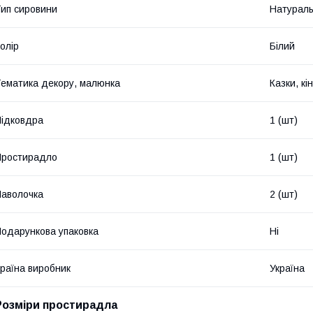
ип сировини
Натурал
олір
Білий
ематика декору, малюнка
Казки, кі
ідковдра
1 (шт)
Простирадло
1 (шт)
аволочка
2 (шт)
одарункова упаковка
Ні
раїна виробник
Україна
Розміри простирадла