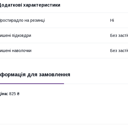
Додаткові характеристики
ростирадло на резинці
Ні
ишені підковдри
Без засті
ишені наволочки
Без засті
нформація для замовлення
іна:
825 ₴