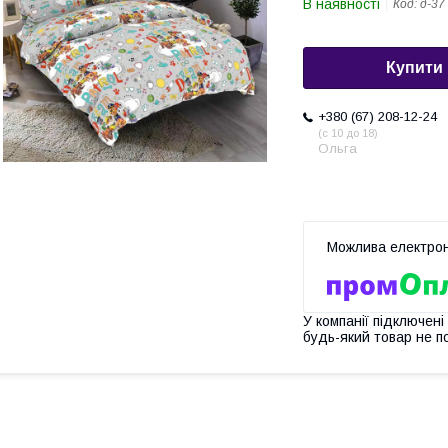
В наявності
Код:
д-37
Купити
+380 (67) 208-12-24
c 10 до 18
Ольга
У компанії підключені
будь-який товар не п