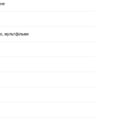
ьне
но, мультфільми