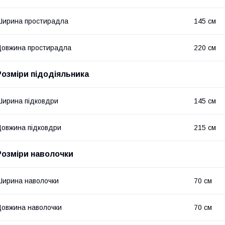
ирина простирадла
145 см
овжина простирадла
220 см
Розміри підодіяльника
ирина підковдри
145 см
овжина підковдри
215 см
Розміри наволочки
ирина наволочки
70 см
овжина наволочки
70 см