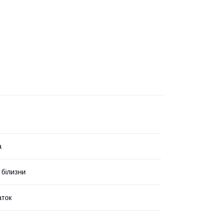
а
 білизни
аток