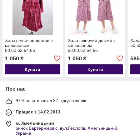
Халат жіночий довгий з
Халат жіночий довгий з
Хала
капюшоном
капюшоном
50,5
58,60,62,64,66
58,60,62,64,66
1 050
1 050
585
₴
₴
Купити
Купити
Про нас
97% позитивних з 87 відгуків за рік
Працює з 14.02.2013
м. Хмельницький
ринок Бартер-сервіс, вул.Геологів, Хмельницький,
Україна