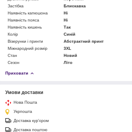
Застібка
Блискавка
Наявність капюшона
Ні
Наявність пояса
Ні
Наявність кишень
Так
Колір
Синій
Візерунки і принти
Абстрактний принт
Міжнародний розмір
3XL
Стан
Новий
Сезон
Літо
Приховати
Умови доставки
Нова Пошта
Укрпошта
Доставка кур'єром
Доставка поштою