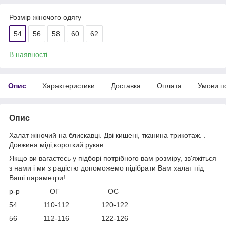
Розмір жіночого одягу
54
56
58
60
62
В наявності
Опис
Характеристики
Доставка
Оплата
Умови п
Опис
Халат жіночий на блискавці. Дві кишені, тканина трикотаж. .
Довжина міді,короткий рукав
Якщо ви вагаєтесь у підборі потрібного вам розміру, зв'яжіться
з нами і ми з радістю допоможемо підібрати Вам халат під
Ваші параметри!
р-р ОГ ОС
54 110-112 120-122
56 112-116 122-126