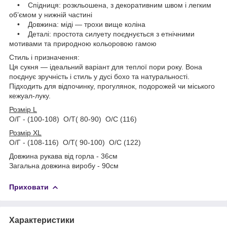
• Спідниця: розкльошена, з декоративним швом і легким
об’ємом у нижній частині
• Довжина: міді — трохи вище коліна
• Деталі: простота силуету поєднується з етнічними
мотивами та природною кольоровою гамою
Стиль і призначення:
Ця сукня — ідеальний варіант для теплої пори року. Вона
поєднує зручність і стиль у дусі бохо та натуральності.
Підходить для відпочинку, прогулянок, подорожей чи міського
кежуал-луку.
Розмір L
О/Г - (100-108) О/Т( 80-90) О/С (116)
Розмір XL
О/Г - (108-116) О/Т( 90-100) О/С (122)
Довжина рукава від горла - 36см
Загальна довжина виробу - 90см
Приховати
Характеристики