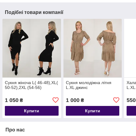
Подібні товари компанії
Сукня жіноча L( 46-48),XL(
Сукня молодіжна літня
Хала
50-52),2XL (54-56)
L.XL джинс
L.XL
1 050
1 000
550
₴
₴
Купити
Купити
Про нас