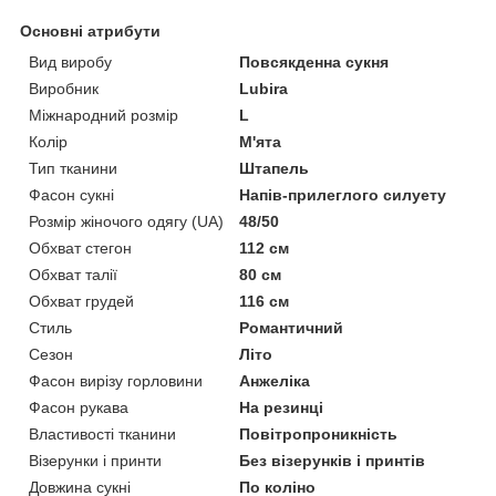
Основні атрибути
Вид виробу
Повсякденна сукня
Виробник
Lubira
Міжнародний розмір
L
Колір
М'ята
Тип тканини
Штапель
Фасон сукні
Напів-прилеглого силуету
Розмір жіночого одягу (UA)
48/50
Обхват стегон
112 см
Обхват талії
80 см
Обхват грудей
116 см
Стиль
Романтичний
Сезон
Літо
Фасон вирізу горловини
Анжеліка
Фасон рукава
На резинці
Властивості тканини
Повітропроникність
Візерунки і принти
Без візерунків і принтів
Довжина сукні
По коліно