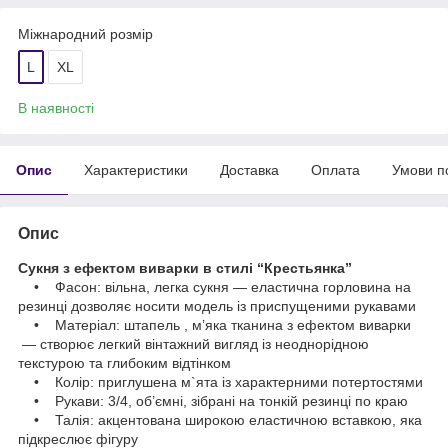
Міжнародний розмір
L
XL
В наявності
Опис
Характеристики
Доставка
Оплата
Умови п
Опис
Сукня з ефектом виварки в стилі “Крестьянка”
• Фасон: вільна, легка сукня — еластична горловина на
резинці дозволяє носити модель із приспущеними рукавами
• Матеріал: штапель , м’яка тканина з ефектом виварки
— створює легкий вінтажний вигляд із неоднорідною
текстурою та глибоким відтінком
• Колір: приглушена м`ята із характерними потертостями
• Рукави: 3/4, об’ємні, зібрані на тонкій резинці по краю
• Талія: акцентована широкою еластичною вставкою, яка
підкреслює фігуру