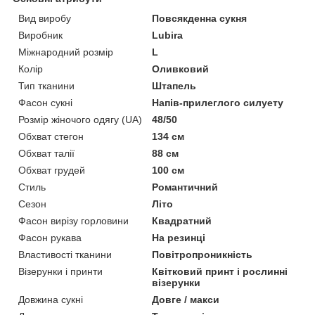
Вид виробу
Повсякденна сукня
Виробник
Lubira
Міжнародний розмір
L
Колір
Оливковий
Тип тканини
Штапель
Фасон сукні
Напів-прилеглого силуету
Розмір жіночого одягу (UA)
48/50
Обхват стегон
134 см
Обхват талії
88 см
Обхват грудей
100 см
Стиль
Романтичний
Сезон
Літо
Фасон вирізу горловини
Квадратний
Фасон рукава
На резинці
Властивості тканини
Повітропроникність
Візерунки і принти
Квітковий принт і рослинні
візерунки
Довжина сукні
Довге / макси