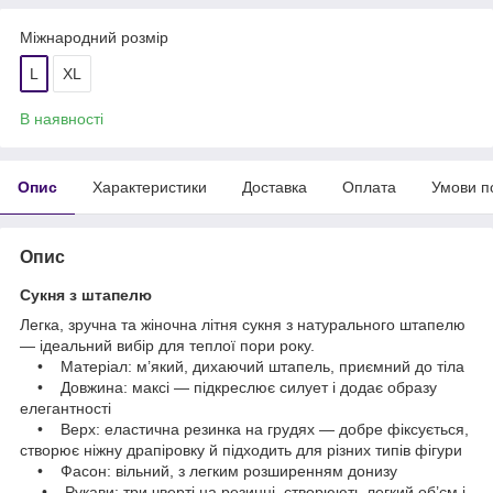
Міжнародний розмір
L
XL
В наявності
Опис
Характеристики
Доставка
Оплата
Умови п
Опис
Сукня з штапелю
Легка, зручна та жіночна літня сукня з натурального штапелю
— ідеальний вибір для теплої пори року.
• Матеріал: м’який, дихаючий штапель, приємний до тіла
• Довжина: максі — підкреслює силует і додає образу
елегантності
• Верх: еластична резинка на грудях — добре фіксується,
створює ніжну драпіровку й підходить для різних типів фігури
• Фасон: вільний, з легким розширенням донизу
• Рукави: три чверті на резинці, створюють легкий об’єм і