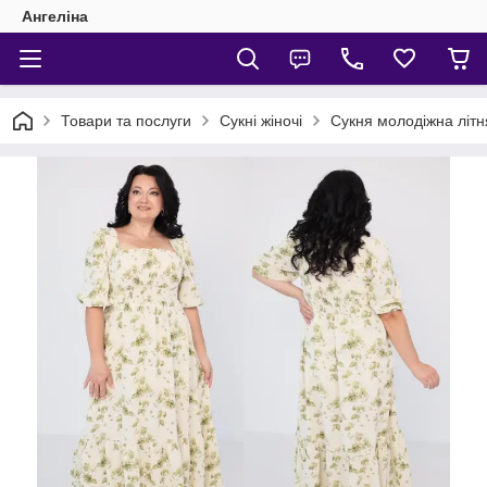
Ангеліна
Товари та послуги
Сукні жіночі
Сукня молодіжна літн