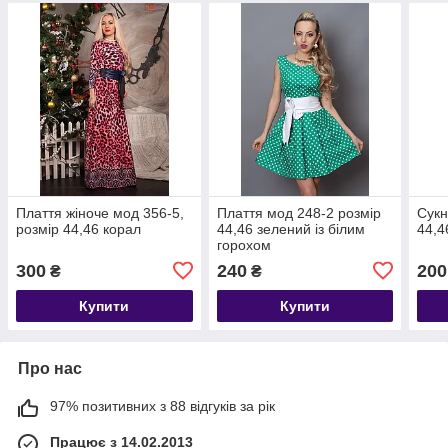
Плаття жіноче мод 356-5,
Плаття мод 248-2 розмір
Сукн
розмір 44,46 корал
44,46 зелений із білим
44,4
горохом
300
240
200
₴
₴
Купити
Купити
Про нас
97% позитивних з 88 відгуків за рік
Працює з 14.02.2013