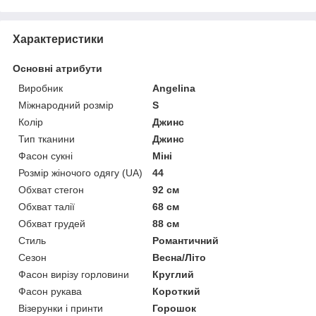
Характеристики
Основні атрибути
Виробник
Angelina
Міжнародний розмір
S
Колір
Джинс
Тип тканини
Джинс
Фасон сукні
Міні
Розмір жіночого одягу (UA)
44
Обхват стегон
92 см
Обхват талії
68 см
Обхват грудей
88 см
Стиль
Романтичний
Сезон
Весна/Літо
Фасон вирізу горловини
Круглий
Фасон рукава
Короткий
Візерунки і принти
Горошок