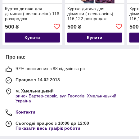
Куртка дитяча для
Куртка дитяча для
Курт
дівчинки ( весна-осінь) 116
дівчинки ( весна-осінь)
дівч
розпродаж
116,122 розпродаж
116,
роз
500
500
500
₴
₴
Купити
Купити
Про нас
97% позитивних з 88 відгуків за рік
Працює з 14.02.2013
м. Хмельницький
ринок Бартер-сервіс, вул.Геологів, Хмельницький,
Україна
Контакти
Сьогодні працює з 10:00 до 12:00
Показати весь графік роботи