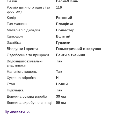
Сезон
Весна/Осінь
Розмір дитячого одягу (за
116
зростом)
Колір
Рожевий
Тип тканини
Плащівка
Матеріал підкладки
Поліестер
Капюшон
Вшитий
Застібка
Гудзики
Візерунки і принти
Геометричний візерунок
Оздоблення та прикраси
Банти з тканини
Водовідштовхувальні
Так
властивості
Наявність кишень
Так
Хутряна обробка
Ні
Стан
Новий
Підкладка
Так
Довжина рукава вироба
39 см
Довжина виробу по спинці
59 см
Приховати