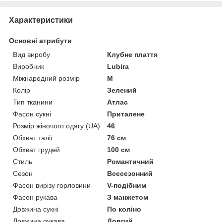
Характеристики
Основні атрибути
Вид виробу
Клубне плаття
Виробник
Lubira
Міжнародний розмір
M
Колір
Зелений
Тип тканини
Атлас
Фасон сукні
Приталене
Розмір жіночого одягу (UA)
46
Обхват талії
76 см
Обхват грудей
100 см
Стиль
Романтичний
Сезон
Всесезонний
Фасон вирізу горловини
V-подібним
Фасон рукава
З манжетом
Довжина сукні
По коліно
Довжина рукава
Довгий