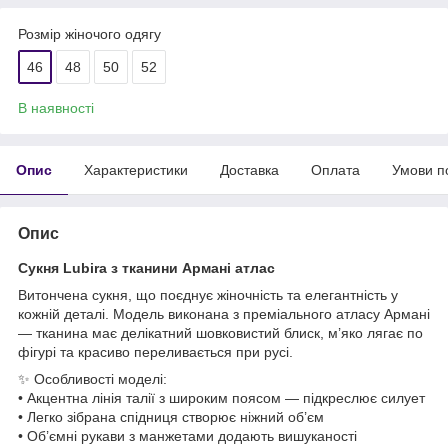
Розмір жіночого одягу
46
48
50
52
В наявності
Опис
Характеристики
Доставка
Оплата
Умови п
Опис
Сукня Lubira з тканини Армані атлас
Витончена сукня, що поєднує жіночність та елегантність у
кожній деталі. Модель виконана з преміального атласу Армані
— тканина має делікатний шовковистий блиск, м’яко лягає по
фігурі та красиво переливається при русі.
✨ Особливості моделі:
• Акцентна лінія талії з широким поясом — підкреслює силует
• Легко зібрана спідниця створює ніжний об’єм
• Об’ємні рукави з манжетами додають вишуканості