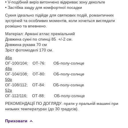
• V-подібний виріз витончено відкриває зону декольте
• Застібка ззаду для комфортної посадки
Сукня ідеально підійде для святкових подій, романтичних
зустрічей та особливих моментів, коли хочеться виглядати
розкішно та впевнено.
Матеріал: Армані атлас преміальний
Довжина сукні по спинці 85 +/-2 см.
Довжина рукава 70 см
Зріст фотомоделі 170 см.
46р
ОГ-100/104; ОТ-76: ОБ-полу-солнце
48р
ОГ-104/108; ОТ-80: ОБ-полу-солнце
50р
ОГ-108/112; ОТ-84: ОБ-полу-солнце
52р
ОГ-112/116; ОТ-88: ОБ-полу-солнце
РЕКОМЕНДАЦІЇ ПО ДОГЛЯДУ: прати у пральній машині при
низьких температурах (до 30 градусів).
Приховати