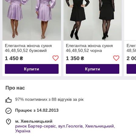
Елегантна жіноча сукня
Елегантна жіноча сукня
Елег
46,48,50,52 бузковий
46,48,50,52 чорна
48,5
1 450
1 350
2 0
₴
₴
Купити
Купити
Про нас
97% позитивних з 88 відгуків за рік
Працює з 14.02.2013
м. Хмельницький
ринок Бартер-сервіс, вул.Геологів, Хмельницький,
Україна