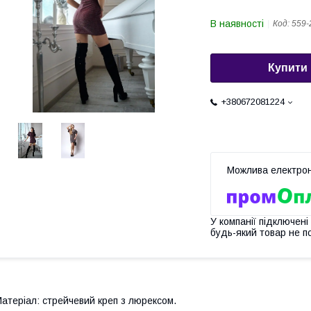
В наявності
Код:
559-
Купити
+380672081224
У компанії підключені
будь-який товар не п
атеріал: стрейчевий креп з люрексом.