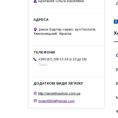
Братасюк Ольга Василівна
Д
ринок Бартер-сервіс, вул.Геологів,
Х
Хмельницький, Україна
c 10 до 18
+380 (67) 208-12-24
Ольга
В
В
http://angelinashop.com.ua
М
bratol0604@gmail.com
Ф