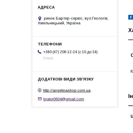
ринок Бартер-сервіс, вул.Геологів,
Хмельницький, Україна
Х
c 10 до 18
+380 (67) 208-12-24
Ольга
К
http://angelinashop.com.ua
І
bratol0604@gmail.com
Ц