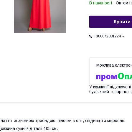
В наявності
Оптом і 
Купити
+380672081224
У компанії підключені
будь-який товар не п
лаття зі знімною трояндою, пілочки з олії, спідниця з мікроолії.
овжина сукні від талії 105 см.