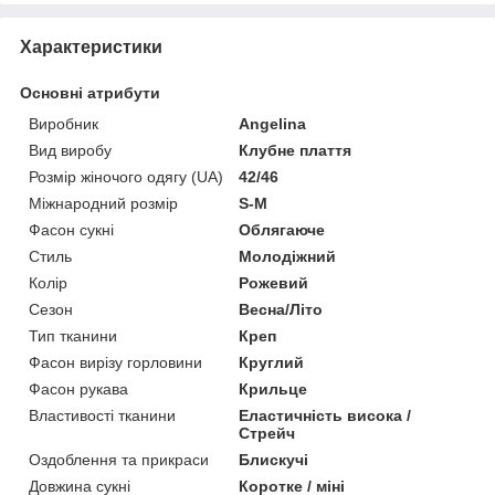
Характеристики
Основні атрибути
Виробник
Angelina
Вид виробу
Клубне плаття
Розмір жіночого одягу (UA)
42/46
Міжнародний розмір
S-M
Фасон сукні
Облягаюче
Стиль
Молодіжний
Колір
Рожевий
Сезон
Весна/Літо
Тип тканини
Креп
Фасон вирізу горловини
Круглий
Фасон рукава
Крильце
Властивості тканини
Еластичність висока /
Стрейч
Оздоблення та прикраси
Блискучі
Довжина сукні
Коротке / міні