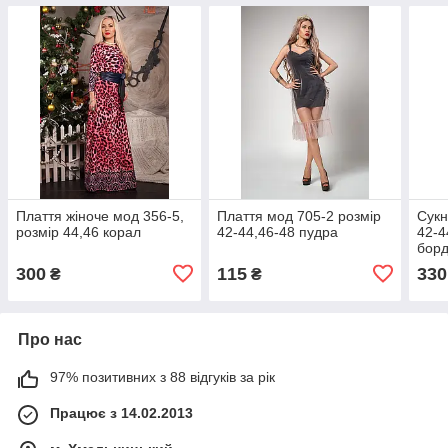
Плаття жіноче мод 356-5,
Плаття мод 705-2 розмір
Сукн
розмір 44,46 корал
42-44,46-48 пудра
42-4
бор
300
115
330
₴
₴
Про нас
97% позитивних з 88 відгуків за рік
Працює з 14.02.2013