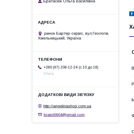
Братасюк Ольга Василівна
Х
ринок Бартер-сервіс, вул.Геологів,
Хмельницький, Україна
c 10 до 18
+380 (67) 208-12-24
В
Ольга
Р
М
http://angelinashop.com.ua
bratol0604@gmail.com
Ф
С