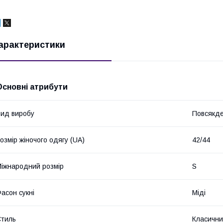
арактеристики
Основні атрибути
ид виробу
Повсякде
озмір жіночого одягу (UA)
42/44
іжнародний розмір
S
асон сукні
Міді
тиль
Класичн