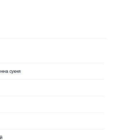
нна сукня
ий