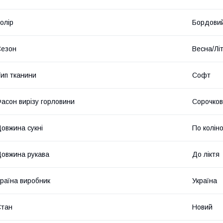
олір
Бордови
Сезон
Весна/Лі
ип тканини
Софт
асон вирізу горловини
Сорочков
овжина сукні
По колін
овжина рукава
До ліктя
раїна виробник
Україна
Стан
Новий