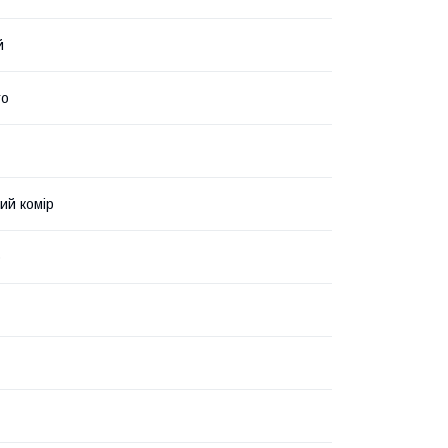
й
то
ий комір
о