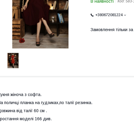
В наявності
Код:
583-
+380672081224
Замовлення тільки з
укня жіноча з софта.
а поличці планка на гудзиках,по талії резинка.
овжина від талії 60 см .
ростання моделі 166 див.